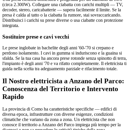
(circa 2.300W). Collegare una ciabatta con carichi multipli — TV,
decoder, stereo, caricabatterie — supera facilmente il limite. Se la
presa è calda al tatto o la ciabatta fa rumore, stai sovraccaricando.
Distribuisci i carichi su prese diverse o usa ciabatte con protezione
integrata.
Sostituire prese e cavi vecchi
Le prese inglobate in bachelite degli anni '60-'70 si crepano e
perdono isolamento. I cavi in gumma si induriscono e la guaina si
sfalda. Se la tua casa ha ancora prese rotonde senza spinotto di terra,
l'impianto è degli anni '70 e va rifatto completamente. Il elettricista ti
guida nella scelta tra adeguamento parziale e rifacimento totale.
Il Nostro elettricista a Anzano del Parco:
Conoscenza del Territorio e Intervento
Rapido
La provincia di Como ha caratteristiche specifiche — edifici di
diversa epoca, infrastrutture con diverse esigenze, condizioni
climatiche che variano da zona a zona. Un elettricista che non
conosce il territorio a Anzano del Parco impiega più tempo per la
diagnosi e non sa prevedere le criticità tipiche della zona.