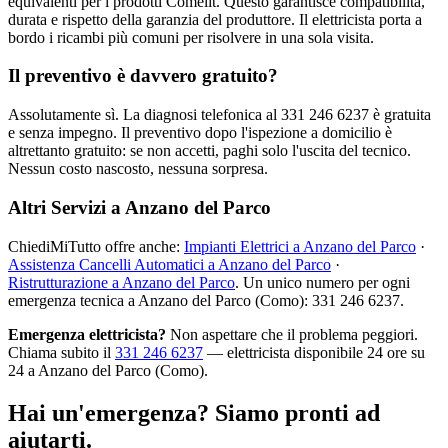
equivalenti per i prodotti Comelit. Questo garantisce compatibilità,
durata e rispetto della garanzia del produttore. Il elettricista porta a
bordo i ricambi più comuni per risolvere in una sola visita.
Il preventivo è davvero gratuito?
Assolutamente sì. La diagnosi telefonica al 331 246 6237 è gratuita
e senza impegno. Il preventivo dopo l'ispezione a domicilio è
altrettanto gratuito: se non accetti, paghi solo l'uscita del tecnico.
Nessun costo nascosto, nessuna sorpresa.
Altri Servizi a Anzano del Parco
ChiediMiTutto offre anche:
Impianti Elettrici a Anzano del Parco
·
Assistenza Cancelli Automatici a Anzano del Parco
·
Ristrutturazione a Anzano del Parco
. Un unico numero per ogni
emergenza tecnica a Anzano del Parco (Como): 331 246 6237.
Emergenza elettricista?
Non aspettare che il problema peggiori.
Chiama subito il
331 246 6237
— elettricista disponibile 24 ore su
24 a Anzano del Parco (Como).
Hai un'emergenza? Siamo pronti ad
aiutarti.