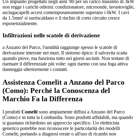
Un impianto progettato negli anni '80 per un carico massimo di 3kW
non regge i carichi odierni: condizionatore, microonde, lavastoviglie,
asciugacapelli accesi contemporaneamente superano i 6kW. I cavi
da 1.5mm² si surriscaldano e il rischio di corto circuito cresce
esponenzialmente.
Infiltrazioni nelle scatole di derivazione
a Anzano del Parco, l'umidità raggiunge spesso le scatole di
derivazione interrate nei muri. Il sintomo tipico: il salvavita scatta
quando piove, ma funziona tutto nei giorni asciutti. Non tentare di
riarmare il differenziale più volte: ogni riarmo con una fuga attiva
danneggia ulteriormente i contatti.
Assistenza Comelit a Anzano del Parco
(Como): Perché la Conoscenza del
Marchio Fa la Differenza
I prodotti
Comelit
sono ampiamente diffusi a Anzano del Parco
(Como) e in tutta la Lombardia. Sono prodotti affidabili, ma quando
si guastano richiedono un approccio specifico. Un elettricista
generico potrebbe non riconoscere le particolarità dei modelli
Comelit, portando a diagnosi errate o all'uso di ricambi non