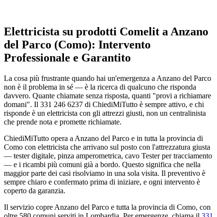
Elettricista su prodotti Comelit a Anzano
del Parco (Como): Intervento
Professionale e Garantito
La cosa più frustrante quando hai un'emergenza a Anzano del Parco
non è il problema in sé — è la ricerca di qualcuno che risponda
davvero. Quante chiamate senza risposta, quanti "provi a richiamare
domani". Il 331 246 6237 di ChiediMiTutto è sempre attivo, e chi
risponde è un elettricista con gli attrezzi giusti, non un centralinista
che prende nota e promette richiamate.
ChiediMiTutto opera a Anzano del Parco e in tutta la provincia di
Como con elettricista che arrivano sul posto con l'attrezzatura giusta
— tester digitale, pinza amperometrica, cavo Tester per tracciamento
— e i ricambi più comuni già a bordo. Questo significa che nella
maggior parte dei casi risolviamo in una sola visita. Il preventivo è
sempre chiaro e confermato prima di iniziare, e ogni intervento è
coperto da garanzia.
Il servizio copre Anzano del Parco e tutta la provincia di Como, con
oltre 580 comuni serviti in Lombardia. Per emergenze, chiama il
331