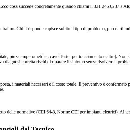
le. Ecco cosa succede concretamente quando chiami il 331 246 6237 a Als
alino. Chi ti risponde capisce subito il tipo di problema, può darti ind
 digitale, pinza amperometrica, cavo Tester per tracciamento e altro). Non 
a diagnosi corretta rischi di riparare il sintomo senza risolvere il probl
proposta, i materiali necessari e il costo totale. Il preventivo è conferma
ne.
etto delle normative (CEI 64-8, Norme CEI per impianti elettrici). Al ter
onsigli dal Tecnico