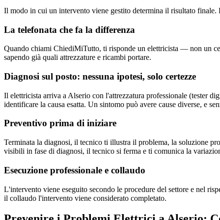
Il modo in cui un intervento viene gestito determina il risultato fina
La telefonata che fa la differenza
Quando chiami ChiediMiTutto, ti risponde un elettricista — non un centr
sapendo già quali attrezzature e ricambi portare.
Diagnosi sul posto: nessuna ipotesi, solo certezze
Il elettricista arriva a Alserio con l'attrezzatura professionale (tester
identificare la causa esatta. Un sintomo può avere cause diverse, e senz
Preventivo prima di iniziare
Terminata la diagnosi, il tecnico ti illustra il problema, la soluzione 
visibili in fase di diagnosi, il tecnico si ferma e ti comunica la variazio
Esecuzione professionale e collaudo
L'intervento viene eseguito secondo le procedure del settore e nel risp
il collaudo l'intervento viene considerato completato.
Prevenire i Problemi Elettrici a Alserio: C