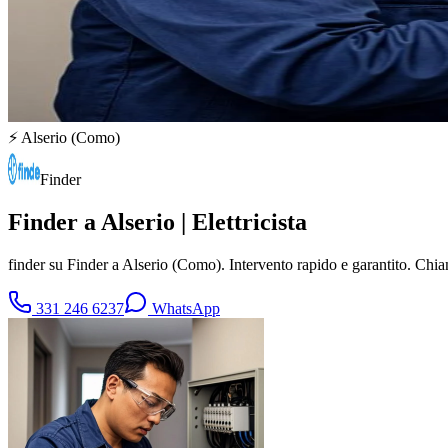
⚡
Alserio
(
Como
)
Finder
Finder a Alserio | Elettricista
finder su Finder a Alserio (Como). Intervento rapido e garantito. Ch
331 246 6237
WhatsApp