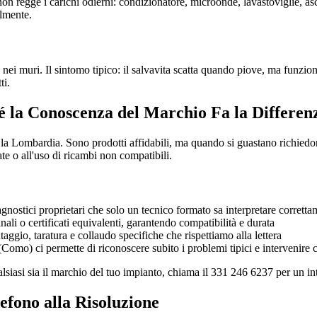
on regge i carichi odierni: condizionatore, microonde, lavastoviglie, 
almente.
 nei muri. Il sintomo tipico: il salvavita scatta quando piove, ma funziona
ti.
é la Conoscenza del Marchio Fa la Differen
la Lombardia. Sono prodotti affidabili, ma quando si guastano richiedo
ate o all'uso di ricambi non compatibili.
gnostici proprietari che solo un tecnico formato sa interpretare corrett
li o certificati equivalenti, garantendo compatibilità e durata
gio, taratura e collaudo specifiche che rispettiamo alla lettera
Como) ci permette di riconoscere subito i problemi tipici e intervenire 
alsiasi sia il marchio del tuo impianto, chiama il 331 246 6237 per un i
efono alla Risoluzione