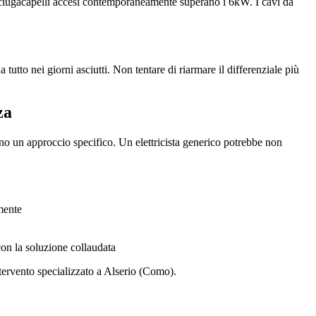
asciugacapelli accesi contemporaneamente superano i 6kW. I cavi da
 tutto nei giorni asciutti. Non tentare di riarmare il differenziale più
za
no un approccio specifico. Un elettricista generico potrebbe non
amente
con la soluzione collaudata
ntervento specializzato a Alserio (Como).