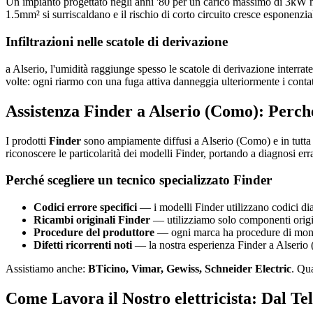
Un impianto progettato negli anni '80 per un carico massimo di 3kW n
1.5mm² si surriscaldano e il rischio di corto circuito cresce esponenzi
Infiltrazioni nelle scatole di derivazione
a Alserio, l'umidità raggiunge spesso le scatole di derivazione interrate
volte: ogni riarmo con una fuga attiva danneggia ulteriormente i contat
Assistenza Finder a Alserio (Como): Perch
I prodotti
Finder
sono ampiamente diffusi a Alserio (Como) e in tutta 
riconoscere le particolarità dei modelli Finder, portando a diagnosi err
Perché scegliere un tecnico specializzato Finder
Codici errore specifici
— i modelli Finder utilizzano codici dia
Ricambi originali Finder
— utilizziamo solo componenti origina
Procedure del produttore
— ogni marca ha procedure di montag
Difetti ricorrenti noti
— la nostra esperienza Finder a Alserio (
Assistiamo anche:
BTicino, Vimar, Gewiss, Schneider Electric
. Qu
Come Lavora il Nostro elettricista: Dal Tel