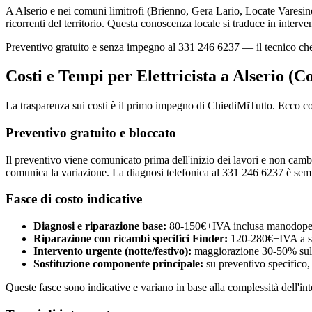
A Alserio e nei comuni limitrofi (Brienno, Gera Lario, Locate Varesino,
ricorrenti del territorio. Questa conoscenza locale si traduce in intervent
Preventivo gratuito e senza impegno al 331 246 6237 — il tecnico che
Costi e Tempi per Elettricista a Alserio (
La trasparenza sui costi è il primo impegno di ChiediMiTutto. Ecco c
Preventivo gratuito e bloccato
Il preventivo viene comunicato prima dell'inizio dei lavori e non cambia
comunica la variazione. La diagnosi telefonica al 331 246 6237 è semp
Fasce di costo indicative
Diagnosi e riparazione base:
80-150€+IVA inclusa manodoper
Riparazione con ricambi specifici Finder:
120-280€+IVA a s
Intervento urgente (notte/festivo):
maggiorazione 30-50% sulla
Sostituzione componente principale:
su preventivo specifico,
Queste fasce sono indicative e variano in base alla complessità dell'int