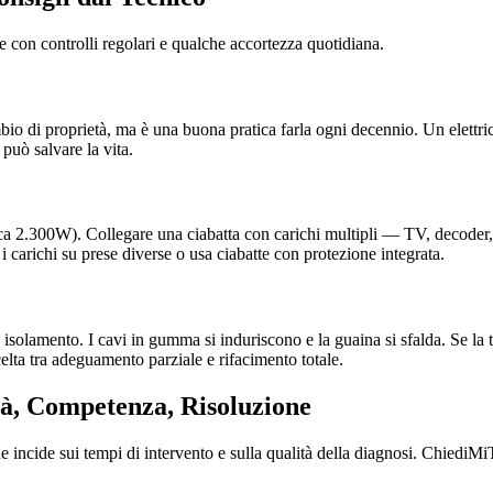
re con controlli regolari e qualche accortezza quotidiana.
mbio di proprietà, ma è una buona pratica farla ogni decennio. Un elettri
 può salvare la vita.
a 2.300W). Collegare una ciabatta con carichi multipli — TV, decoder, st
 i carichi su prese diverse o usa ciabatte con protezione integrata.
 isolamento. I cavi in gumma si induriscono e la guaina si sfalda. Se la t
scelta tra adeguamento parziale e rifacimento totale.
ità, Competenza, Risoluzione
ncide sui tempi di intervento e sulla qualità della diagnosi. ChiediMiTu