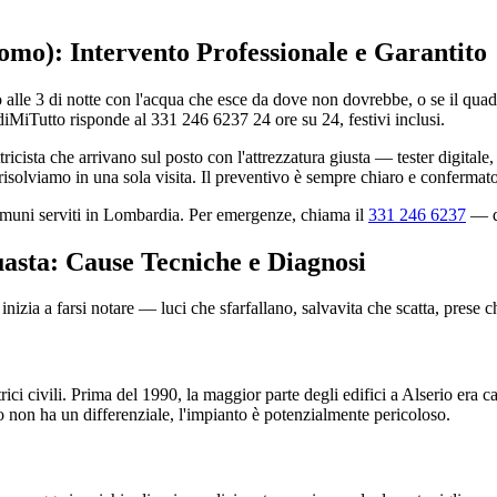
Como): Intervento Professionale e Garantito
 alle 3 di notte con l'acqua che esce da dove non dovrebbe, o se il quadro
iMiTutto risponde al 331 246 6237 24 ore su 24, festivi inclusi.
ricista che arrivano sul posto con l'attrezzatura giusta — tester digita
isolviamo in una sola visita. Il preventivo è sempre chiaro e confermato
comuni serviti in Lombardia. Per emergenze, chiama il
331 246 6237
— di
uasta: Cause Tecniche e Diagnosi
nizia a farsi notare — luci che sfarfallano, salvavita che scatta, prese 
rici civili. Prima del 1990, la maggior parte degli edifici a Alserio era 
co non ha un differenziale, l'impianto è potenzialmente pericoloso.