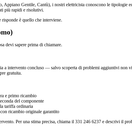
 Appiano Gentile, Cantù), i nostri elettricista conoscono le tipologie edi
i più rapidi e risolutivi.
 risponde è quello che interviene.
Como)
osa devi sapere prima di chiamare.
 a intervento concluso — salvo scoperta di problemi aggiuntivi non visibi
re gratuita.
a e primo ricambio
econda del componente
 tariffa ordinaria
 con ricambio originale garantito
ervento. Per una stima precisa, chiama il 331 246 6237 e descrivi il prob