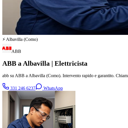
⚡
Albavilla
(
Como
)
ABB
ABB a Albavilla | Elettricista
abb su ABB a Albavilla (Como). Intervento rapido e garantito. Chia
331 246 6237
WhatsApp