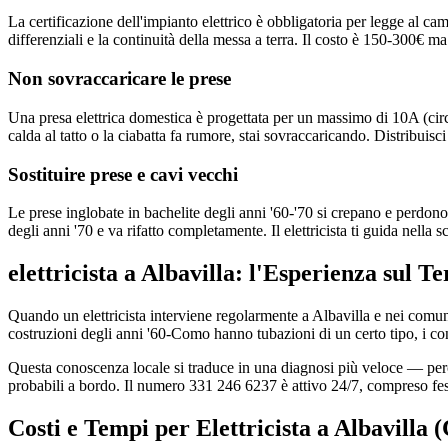
La certificazione dell'impianto elettrico è obbligatoria per legge al ca
differenziali e la continuità della messa a terra. Il costo è 150-300€ ma
Non sovraccaricare le prese
Una presa elettrica domestica è progettata per un massimo di 10A (circ
calda al tatto o la ciabatta fa rumore, stai sovraccaricando. Distribuisci
Sostituire prese e cavi vecchi
Le prese inglobate in bachelite degli anni '60-'70 si crepano e perdono
degli anni '70 e va rifatto completamente. Il elettricista ti guida nella 
elettricista a Albavilla: l'Esperienza sul T
Quando un elettricista interviene regolarmente a Albavilla e nei comu
costruzioni degli anni '60-Como hanno tubazioni di un certo tipo, i con
Questa conoscenza locale si traduce in una diagnosi più veloce — perché 
probabili a bordo. Il numero 331 246 6237 è attivo 24/7, compreso fes
Costi e Tempi per Elettricista a Albavilla