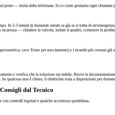
a sul posto — inizia dalla telefonata. Ecco come gestiamo ogni chiamata p
ampo. In 2-3 minuti di domande mirate sa già se si tratta di un'emergenza
 sicurezza — chiudere la valvola, isolare il quadro, contenere la perdita
nza amperometrica, cavo Tester per tracciamento) e i ricambi più comuni gi
onamento e verifica che la soluzione sia stabile. Ricevi la documentazione
 Se qualcosa non è chiaro, il elettricista resta a disposizione per doman
 Consigli dal Tecnico
re con controlli regolari e qualche accortezza quotidiana.