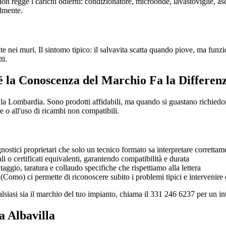
on regge i carichi odierni: condizionatore, microonde, lavastoviglie, 
almente.
te nei muri. Il sintomo tipico: il salvavita scatta quando piove, ma funzio
ti.
é la Conoscenza del Marchio Fa la Differen
la Lombardia. Sono prodotti affidabili, ma quando si guastano richiedo
e o all'uso di ricambi non compatibili.
stici proprietari che solo un tecnico formato sa interpretare correttam
 o certificati equivalenti, garantendo compatibilità e durata
gio, taratura e collaudo specifiche che rispettiamo alla lettera
omo) ci permette di riconoscere subito i problemi tipici e intervenire 
alsiasi sia il marchio del tuo impianto, chiama il 331 246 6237 per un i
a Albavilla