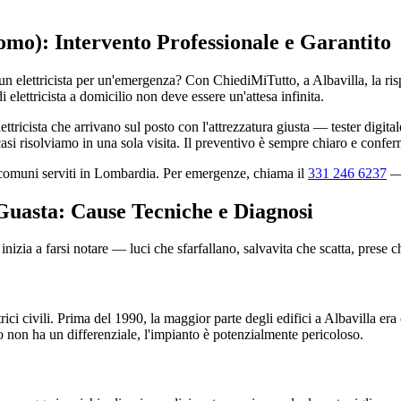
Como): Intervento Professionale e Garantito
lettricista per un'emergenza? Con ChiediMiTutto, a Albavilla, la rispos
i elettricista a domicilio non deve essere un'attesa infinita.
ttricista che arrivano sul posto con l'attrezzatura giusta — tester digi
si risolviamo in una sola visita. Il preventivo è sempre chiaro e conferm
0 comuni serviti in Lombardia. Per emergenze, chiama il
331 246 6237
— 
 Guasta: Cause Tecniche e Diagnosi
nizia a farsi notare — luci che sfarfallano, salvavita che scatta, prese 
rici civili. Prima del 1990, la maggior parte degli edifici a Albavilla er
co non ha un differenziale, l'impianto è potenzialmente pericoloso.