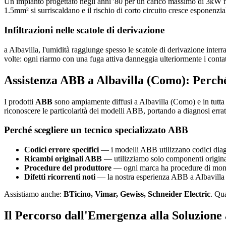
Un impianto progettato negli anni '80 per un carico massimo di 3kW n
1.5mm² si surriscaldano e il rischio di corto circuito cresce esponenzi
Infiltrazioni nelle scatole di derivazione
a Albavilla, l'umidità raggiunge spesso le scatole di derivazione interra
volte: ogni riarmo con una fuga attiva danneggia ulteriormente i contat
Assistenza ABB a Albavilla (Como): Perch
I prodotti
ABB
sono ampiamente diffusi a Albavilla (Como) e in tutta 
riconoscere le particolarità dei modelli ABB, portando a diagnosi errat
Perché scegliere un tecnico specializzato ABB
Codici errore specifici
— i modelli ABB utilizzano codici diagno
Ricambi originali ABB
— utilizziamo solo componenti originali
Procedure del produttore
— ogni marca ha procedure di montag
Difetti ricorrenti noti
— la nostra esperienza ABB a Albavilla (C
Assistiamo anche:
BTicino, Vimar, Gewiss, Schneider Electric
. Qu
Il Percorso dall'Emergenza alla Soluzione 