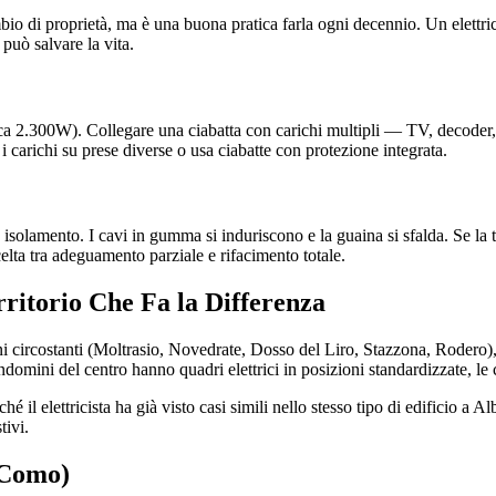
mbio di proprietà, ma è una buona pratica farla ogni decennio. Un elettri
 può salvare la vita.
a 2.300W). Collegare una ciabatta con carichi multipli — TV, decoder, st
 i carichi su prese diverse o usa ciabatte con protezione integrata.
 isolamento. I cavi in gumma si induriscono e la guaina si sfalda. Se la t
scelta tra adeguamento parziale e rifacimento totale.
erritorio Che Fa la Differenza
ni circostanti (Moltrasio, Novedrate, Dosso del Liro, Stazzona, Rodero)
domini del centro hanno quadri elettrici in posizioni standardizzate, le 
il elettricista ha già visto casi simili nello stesso tipo di edificio a A
tivi.
 (Como)