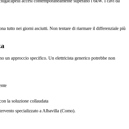
asciugacapelli accesi contemporaneamente superano i 6kW. I cavi da
na tutto nei giorni asciutti. Non tentare di riarmare il differenziale più
za
no un approccio specifico. Un elettricista generico potrebbe non
ente
con la soluzione collaudata
ntervento specializzato a Albavilla (Como).