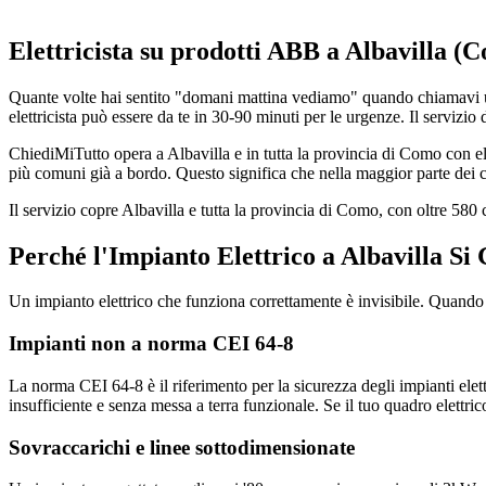
Elettricista su prodotti ABB a Albavilla (
Quante volte hai sentito "domani mattina vediamo" quando chiamavi un e
elettricista può essere da te in 30-90 minuti per le urgenze. Il servizio d
ChiediMiTutto opera a Albavilla e in tutta la provincia di Como con ele
più comuni già a bordo. Questo significa che nella maggior parte dei ca
Il servizio copre Albavilla e tutta la provincia di Como, con oltre 58
Perché l'Impianto Elettrico a Albavilla Si
Un impianto elettrico che funziona correttamente è invisibile. Quando i
Impianti non a norma CEI 64-8
La norma CEI 64-8 è il riferimento per la sicurezza degli impianti elett
insufficiente e senza messa a terra funzionale. Se il tuo quadro elettri
Sovraccarichi e linee sottodimensionate