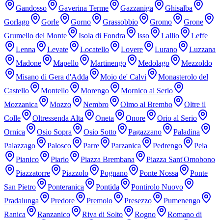
Gandosso
Gaverina Terme
Gazzaniga
Ghisalba
Gorlago
Gorle
Gorno
Grassobbio
Gromo
Grone
Grumello del Monte
Isola di Fondra
Isso
Lallio
Leffe
Lenna
Levate
Locatello
Lovere
Lurano
Luzzana
Madone
Mapello
Martinengo
Medolago
Mezzoldo
Misano di Gera d'Adda
Moio de' Calvi
Monasterolo del
Castello
Montello
Morengo
Mornico al Serio
Mozzanica
Mozzo
Nembro
Olmo al Brembo
Oltre il
Colle
Oltressenda Alta
Oneta
Onore
Orio al Serio
Ornica
Osio Sopra
Osio Sotto
Pagazzano
Paladina
Palazzago
Palosco
Parre
Parzanica
Pedrengo
Peia
Pianico
Piario
Piazza Brembana
Piazza Sant'Omobono
Piazzatorre
Piazzolo
Pognano
Ponte Nossa
Ponte
San Pietro
Ponteranica
Pontida
Pontirolo Nuovo
Pradalunga
Predore
Premolo
Presezzo
Pumenengo
Ranica
Ranzanico
Riva di Solto
Rogno
Romano di