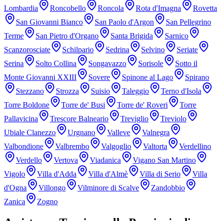
Lombardia
Roncobello
Roncola
Rota d'Imagna
Rovetta
San Giovanni Bianco
San Paolo d'Argon
San Pellegrino
Terme
San Pietro d'Organo
Santa Brigida
Sarnico
Scanzorosciate
Schilpario
Sedrina
Selvino
Seriate
Serina
Solto Collina
Songavazzo
Sorisole
Sotto il
Monte Giovanni XXIII
Sovere
Spinone al Lago
Spirano
Stezzano
Strozza
Suisio
Taleggio
Terno d'Isola
Torre Boldone
Torre de' Busi
Torre de' Roveri
Torre
Pallavicina
Trescore Balneario
Treviglio
Treviolo
Ubiale Clanezzo
Urgnano
Valleve
Valnegra
Valbondione
Valbrembo
Valgoglio
Valtorta
Verdellino
Verdello
Vertova
Viadanica
Vigano San Martino
Vigolo
Villa d'Adda
Villa d'Almè
Villa di Serio
Villa
d'Ogna
Villongo
Vilminore di Scalve
Zandobbio
Zanica
Zogno