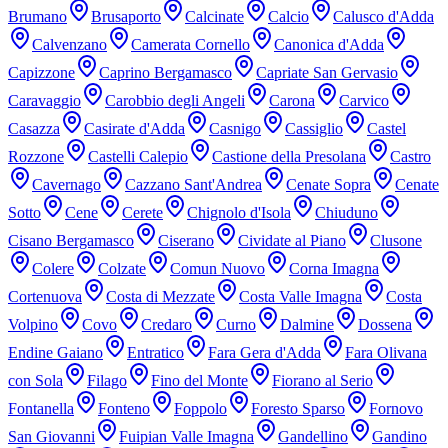
Brumano
Brusaporto
Calcinate
Calcio
Calusco d'Adda
Calvenzano
Camerata Cornello
Canonica d'Adda
Capizzone
Caprino Bergamasco
Capriate San Gervasio
Caravaggio
Carobbio degli Angeli
Carona
Carvico
Casazza
Casirate d'Adda
Casnigo
Cassiglio
Castel
Rozzone
Castelli Calepio
Castione della Presolana
Castro
Cavernago
Cazzano Sant'Andrea
Cenate Sopra
Cenate
Sotto
Cene
Cerete
Chignolo d'Isola
Chiuduno
Cisano Bergamasco
Ciserano
Cividate al Piano
Clusone
Colere
Colzate
Comun Nuovo
Corna Imagna
Cortenuova
Costa di Mezzate
Costa Valle Imagna
Costa
Volpino
Covo
Credaro
Curno
Dalmine
Dossena
Endine Gaiano
Entratico
Fara Gera d'Adda
Fara Olivana
con Sola
Filago
Fino del Monte
Fiorano al Serio
Fontanella
Fonteno
Foppolo
Foresto Sparso
Fornovo
San Giovanni
Fuipian Valle Imagna
Gandellino
Gandino