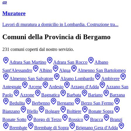
🧱
Muratore
Lavori di muratura a domicilio in Lombardia. Costruzione tra
...
Comuni della Provincia di
Bergamo
231
comuni coperti dal nostro servizio.
Adrara San Martino
Adrara San Rocco
Albano
Sant'Alessandro
Albino
Algua
Almenno San Bartolomeo
Almenno San Salvatore
Alzano Lombardo
Ambivere
Antegnate
Arcene
Ardesio
Arzago d'Adda
Azzano San
Paolo
Azzone
Bagnatica
Barbata
Bariano
Barzana
Bedulita
Berbenno
Bergamo
Berzo San Fermo
Bianzano
Blello
Bolgare
Boltiere
Bonate Sopra
Bonate Sotto
Borgo di Terzo
Bossico
Bracca
Branzi
Brembate
Brembate di Sopra
Brignano Gera d'Adda