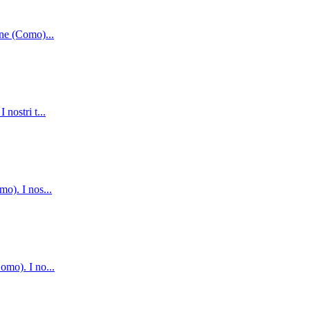
rone (Como)
...
 nostri t
...
omo). I nos
...
Como). I no
...