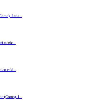
(Como). I nos
...
ri tecnic
...
nico cald
...
one (Como). I
...