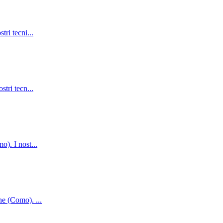
tri tecni
...
stri tecn
...
mo). I nost
...
rone (Como).
...