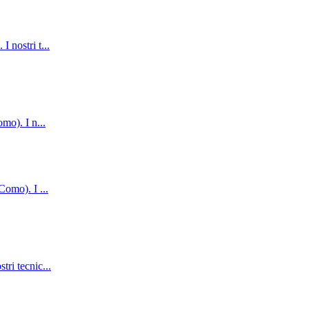
I nostri t
...
omo). I n
...
 (Como). I
...
tri tecnic
...