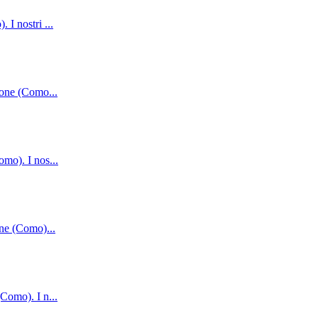
. I nostri
...
arone (Como
...
omo). I nos
...
rone (Como)
...
(Como). I n
...