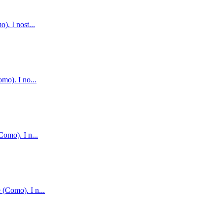
o). I nost
...
omo). I no
...
(Como). I n
...
e (Como). I n
...